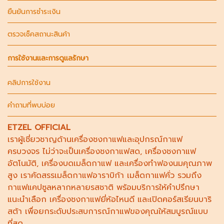
ยืนยันการชำระเงิน
ตรวจเช็คสถานะสินค้า
การใช้งานและการดูแลรักษา
คลิปการใช้งาน
คำถามที่พบบ่อย
ETZEL OFFICIAL
เราผู้เชี่ยวชาญด้าน
เครื่องชงกาแฟ
และอุปกรณ์กาแฟ
ครบวงจร ไม่ว่าจะเป็น
เครื่องชงกาแฟสด
,
เครื่องชงกาแฟ
อัตโนมัติ,
เครื่องบดเมล็ดกาแฟ
และ
เครื่องทำฟองนม
คุณภาพ
สูง เราคัดสรร
เมล็ดกาแฟอาราบิก้า
เมล็ดกาแฟคั่ว รวมถึง
กาแฟแคปซูล
หลากหลายรสชาติ พร้อมบริการให้คำปรึกษา
แนะนำเลือก
เครื่องชงกาแฟยี่ห้อไหนดี
และเปิดคอร์ส
เรียนบาริ
สต้า
เพื่อยกระดับประสบการณ์กาแฟของคุณให้สมบูรณ์แบบ
ที่สุด