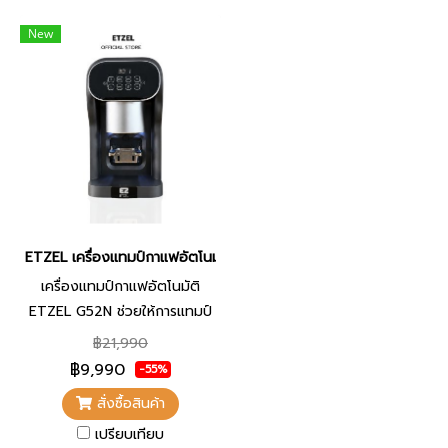
New
ETZEL เครื่องแทมป์กาแฟอัตโนมัติ G52N | Automatic Coffee Tampe
เครื่องแทมป์กาแฟอัตโนมัติ
ETZEL G52N ช่วยให้การแทมป์
กาแฟง่าย รวดเร็ว และได้
฿21,990
มาตรฐานทุกแก้ว เพียงใส่ด้าม
฿9,990
-55%
ชงเข้าเครื่อง เครื่องจะกด
สั่งซื้อสินค้า
อัตโนมัติ ใช้เวลาเพียงประมาณ
เปรียบเทียบ
2 วินาที ช่วยให้หน้ากาแฟเรียบ