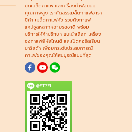
บดเมล็ดกาแฟ
และ
เครื่องทำฟองนม
คุณภาพสูง เราคัดสรร
เมล็ดกาแฟอารา
บิก้า
เมล็ดกาแฟคั่ว รวมถึง
กาแฟ
แคปซูล
หลากหลายรสชาติ พร้อม
บริการให้คำปรึกษา แนะนำเลือก
เครื่อง
ชงกาแฟยี่ห้อไหนดี
และเปิดคอร์ส
เรียน
บาริสต้า
เพื่อยกระดับประสบการณ์
กาแฟของคุณให้สมบูรณ์แบบที่สุด
@ETZEL