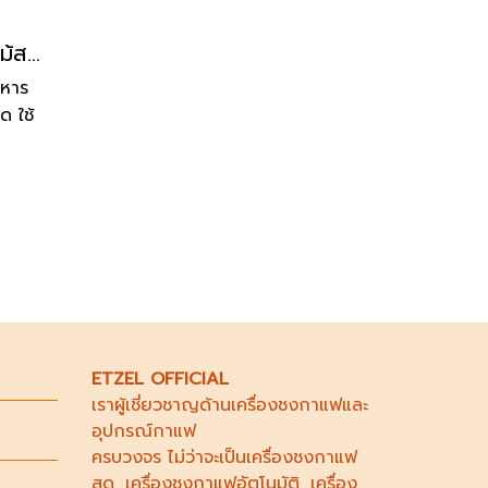
ETEZL เครื่องปั่นน้ำผลไม้สมูทตี้และอาหาร รุ่น SN7850 พลังสูง แข็งแรง ความจุ 3 ลิตร รับประกัน 1 ปี
อาหาร
ยด ใช้
าน
ทั้ง
ขภาพ
ETZEL OFFICIAL
เราผู้เชี่ยวชาญด้าน
เครื่องชงกาแฟ
และ
อุปกรณ์กาแฟ
ครบวงจร ไม่ว่าจะเป็น
เครื่องชงกาแฟ
สด
,
เครื่องชงกาแฟอัตโนมัติ,
เครื่อง