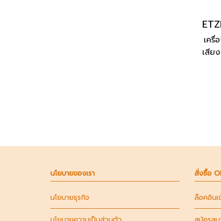
เครื่
เสีย
คาเฟ่
พลัง
แข็
ละ
ทนทา
ลูก
นโยบายของเรา
สั่งซื้อ 
นโยบายธุรกิจ
ล็อคอินเ
นโยบายความเป็นส่วนตัว
สมัครสม