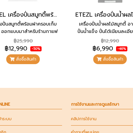
ETZEL เครื่องปั่นสมูทตี้พร้อมฝาครอบเก็บเสียง รุ่น SN7880E
องปั่นสมูทตี้พร้อมฝาครอบเก็บ
เครื่องปั่นน้ำผลไม้สมูทตี้ 
ง ออกแบบมาสำหรับร้านกาแฟ
ปั่นน้ำแข็ง ปั่นได้เนียนละเอี
 และร้านเครื่องดื่มที่ต้องการ
งานง่าย แข็งแรง ทนท
฿25,990
฿12,990
ปั่นแรง แต่เสียงเงียบ ปั่นน้ำ
ออกแบบมาสำหรับร้านกาแฟ 
฿12,990
฿6,990
-50%
-46%
ง สมูทตี้ และเมนูปั่นได้เนียน
คาเฟ่ ร้านน้ำผลไม้ ร้านสุ
สั่งซื้อสินค้า
สั่งซื้อสินค้า
เอียด ใช้งานง่าย แข็งแรง
หรือบาร์เครื่องดื่ม
น เหมาะสำหรับช่วงเร่งด่วน
ค้าเยอะ ไม่ทำลายบรรยากาศ
ร้าน
ONLINE
การใช้งานและการดูแลรักษา
ข้าระบบ
คลิปการใช้งาน
าชิก
คำถามที่พบบ่อย