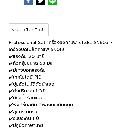
รายละเอียดสินค้า
Professional Set เครื่องชงกาแฟ ETZEL SN603 +
เครื่องบดเมล็ดกาแฟ SN019
✔️แรงดัน 20 บาร์
✔️หัวกรุ๊ปขนาด 58 มิล
✔️มีเกจบอกแรงดัน
✔️เทคโนโลยี PID
✔️ปุ่มอัตโนมัติตัดน้ำเอง
✔️ตั้งปริมาณน้ำได้
✔️มีท่อน้ำร้อนแยก
✔️ฟังก์ชั่นสตีม ตีฟองนมเนียนนุ่ม
✔️อุปกรณ์ครบ
✔️รับประกัน 1 ปี
✔️มีคู่มือภาษาไทย