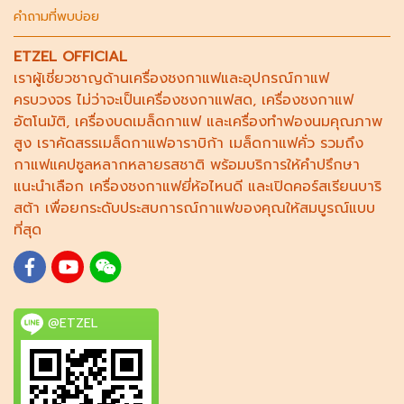
คำถามที่พบบ่อย
ETZEL OFFICIAL
เราผู้เชี่ยวชาญด้าน
เครื่องชงกาแฟ
และอุปกรณ์กาแฟ
ครบวงจร ไม่ว่าจะเป็น
เครื่องชงกาแฟสด
,
เครื่องชงกาแฟ
อัตโนมัติ,
เครื่องบดเมล็ดกาแฟ
และ
เครื่องทำฟองนม
คุณภาพ
สูง เราคัดสรร
เมล็ดกาแฟอาราบิก้า
เมล็ดกาแฟคั่ว รวมถึง
กาแฟแคปซูล
หลากหลายรสชาติ พร้อมบริการให้คำปรึกษา
แนะนำเลือก
เครื่องชงกาแฟยี่ห้อไหนดี
และเปิดคอร์ส
เรียนบาริ
สต้า
เพื่อยกระดับประสบการณ์กาแฟของคุณให้สมบูรณ์แบบ
ที่สุด
@ETZEL