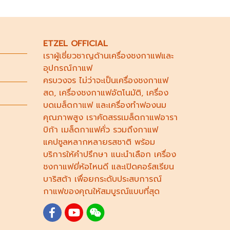
ETZEL OFFICIAL
เราผู้เชี่ยวชาญด้าน
เครื่องชงกาแฟ
และ
อุปกรณ์กาแฟ
ครบวงจร ไม่ว่าจะเป็น
เครื่องชงกาแฟ
สด
,
เครื่องชงกาแฟอัตโนมัติ,
เครื่อง
บดเมล็ดกาแฟ
และ
เครื่องทำฟองนม
คุณภาพสูง เราคัดสรร
เมล็ดกาแฟอารา
บิก้า
เมล็ดกาแฟคั่ว รวมถึง
กาแฟ
แคปซูล
หลากหลายรสชาติ พร้อม
บริการให้คำปรึกษา แนะนำเลือก
เครื่อง
ชงกาแฟยี่ห้อไหนดี
และเปิดคอร์ส
เรียน
บาริสต้า
เพื่อยกระดับประสบการณ์
กาแฟของคุณให้สมบูรณ์แบบที่สุด