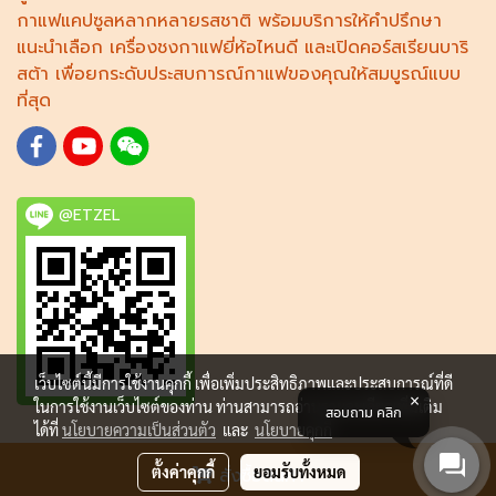
กาแฟแคปซูล
หลากหลายรสชาติ พร้อมบริการให้คำปรึกษา
แนะนำเลือก
เครื่องชงกาแฟยี่ห้อไหนดี
และเปิดคอร์ส
เรียนบาริ
สต้า
เพื่อยกระดับประสบการณ์กาแฟของคุณให้สมบูรณ์แบบ
ที่สุด
@ETZEL
เว็บไซต์นี้มีการใช้งานคุกกี้ เพื่อเพิ่มประสิทธิภาพและประสบการณ์ที่ดี
ในการใช้งานเว็บไซต์ของท่าน ท่านสามารถอ่านรายละเอียดเพิ่มเติม
สอบถาม คลิก
ได้ที่
นโยบายความเป็นส่วนตัว
และ
นโยบายคุกกี้
© Copyright 2018 All Rights Reserved.
ตั้งค่าคุกกี้
ยอมรับทั้งหมด
สั่งซื้อสินค้า