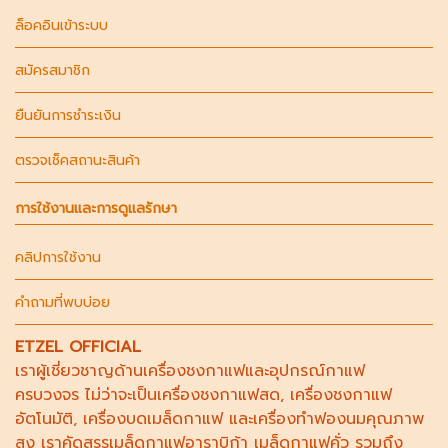
ล็อคอินเข้าระบบ
สมัครสมาชิก
ยืนยันการชำระเงิน
ตรวจเช็คสถานะสินค้า
การใช้งานและการดูแลรักษา
คลิปการใช้งาน
คำถามที่พบบ่อย
ETZEL OFFICIAL
เราผู้เชี่ยวชาญด้าน
เครื่องชงกาแฟ
และอุปกรณ์กาแฟ
ครบวงจร ไม่ว่าจะเป็น
เครื่องชงกาแฟสด
,
เครื่องชงกาแฟ
อัตโนมัติ,
เครื่องบดเมล็ดกาแฟ
และ
เครื่องทำฟองนม
คุณภาพ
สูง เราคัดสรร
เมล็ดกาแฟอาราบิก้า
เมล็ดกาแฟคั่ว รวมถึง