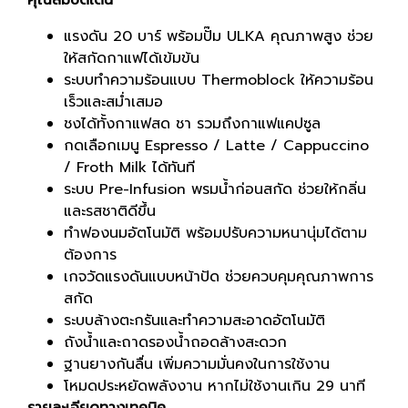
คุณสมบัติเด่น
แรงดัน 20 บาร์ พร้อมปั๊ม ULKA คุณภาพสูง ช่วย
ให้สกัดกาแฟได้เข้มข้น
ระบบทำความร้อนแบบ Thermoblock ให้ความร้อน
เร็วและสม่ำเสมอ
ชงได้ทั้งกาแฟสด ชา รวมถึงกาแฟแคปซูล
กดเลือกเมนู Espresso / Latte / Cappuccino
/ Froth Milk ได้ทันที
ระบบ Pre-Infusion พรมน้ำก่อนสกัด ช่วยให้กลิ่น
และรสชาติดีขึ้น
ทำฟองนมอัตโนมัติ พร้อมปรับความหนานุ่มได้ตาม
ต้องการ
เกจวัดแรงดันแบบหน้าปัด ช่วยควบคุมคุณภาพการ
สกัด
ระบบล้างตะกรันและทำความสะอาดอัตโนมัติ
ถังน้ำและถาดรองน้ำถอดล้างสะดวก
ฐานยางกันลื่น เพิ่มความมั่นคงในการใช้งาน
โหมดประหยัดพลังงาน หากไม่ใช้งานเกิน 29 นาที