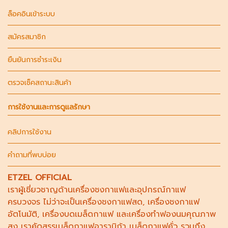
ล็อคอินเข้าระบบ
สมัครสมาชิก
ยืนยันการชำระเงิน
ตรวจเช็คสถานะสินค้า
การใช้งานและการดูแลรักษา
คลิปการใช้งาน
คำถามที่พบบ่อย
ETZEL OFFICIAL
เราผู้เชี่ยวชาญด้าน
เครื่องชงกาแฟ
และอุปกรณ์กาแฟ
ครบวงจร ไม่ว่าจะเป็น
เครื่องชงกาแฟสด
,
เครื่องชงกาแฟ
อัตโนมัติ,
เครื่องบดเมล็ดกาแฟ
และ
เครื่องทำฟองนม
คุณภาพ
สูง เราคัดสรร
เมล็ดกาแฟอาราบิก้า
เมล็ดกาแฟคั่ว รวมถึง