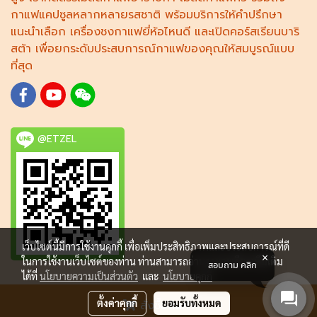
กาแฟแคปซูล
หลากหลายรสชาติ พร้อมบริการให้คำปรึกษา
แนะนำเลือก
เครื่องชงกาแฟยี่ห้อไหนดี
และเปิดคอร์ส
เรียนบาริ
สต้า
เพื่อยกระดับประสบการณ์กาแฟของคุณให้สมบูรณ์แบบ
ที่สุด
@ETZEL
เว็บไซต์นี้มีการใช้งานคุกกี้ เพื่อเพิ่มประสิทธิภาพและประสบการณ์ที่ดี
ในการใช้งานเว็บไซต์ของท่าน ท่านสามารถอ่านรายละเอียดเพิ่มเติม
สอบถาม คลิก
ได้ที่
นโยบายความเป็นส่วนตัว
และ
นโยบายคุกกี้
© Copyright 2018 All Rights Reserved.
ตั้งค่าคุกกี้
ยอมรับทั้งหมด
สั่งซื้อสินค้า