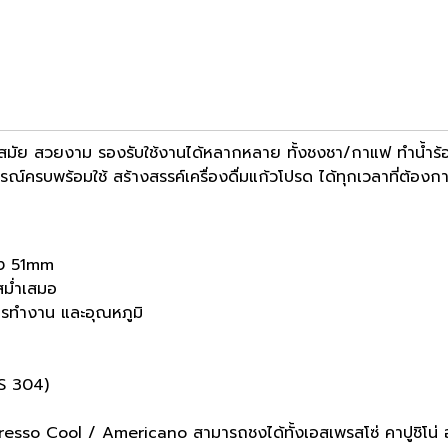
นสมัย สวยงาม รองรับใช้งานได้หลากหลาย ทั้งชงชา/กาแฟ ทำน้ำร้
รณ์ครบพร้อมใช้ สร้างสรรค์เครื่องดื่มแก้วโปรด ได้ทุกเวลาที่ต้องก
ชง 51mm
สม่ำเสมอ
ารทำงาน และอุณหภูมิ
ID
US 304)
resso Cool / Americano สามารถชงได้ทั้งเอสเพรสโซ่ คาปูชิโน่ อ