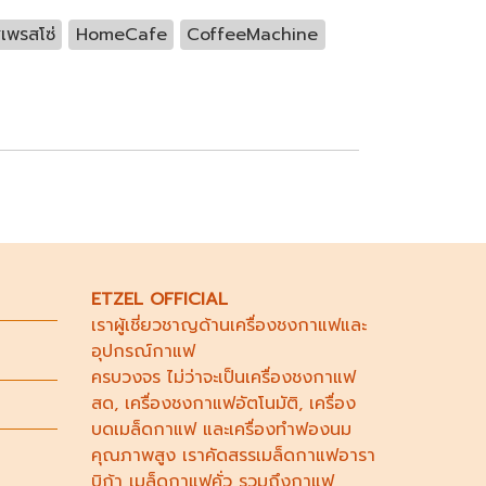
เพรสโซ่
HomeCafe
CoffeeMachine
ETZEL OFFICIAL
เราผู้เชี่ยวชาญด้าน
เครื่องชงกาแฟ
และ
อุปกรณ์กาแฟ
ครบวงจร ไม่ว่าจะเป็น
เครื่องชงกาแฟ
สด
,
เครื่องชงกาแฟอัตโนมัติ,
เครื่อง
บดเมล็ดกาแฟ
และ
เครื่องทำฟองนม
คุณภาพสูง เราคัดสรร
เมล็ดกาแฟอารา
บิก้า
เมล็ดกาแฟคั่ว รวมถึง
กาแฟ