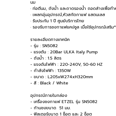
นม
· ท่อตีนม, ถังน้ำ และถาดรองน้ำ ถอดล้างเพื่อท
· เพลทอุ่นอุปกรณ์,หัวสกัดกาแฟ แสตนเลส
· รับประกัน 1 ปี ศูนย์บริการไทย
· รองรับการชงกาแฟแคปซูล เมื่อใช้อุปกรณ์เสริม* 
รายละเอียดทางเทคนิค
- รุ่น : SN5082
- แรงดัน : 20Bar ULKA Italy Pump
- ถังน้ำ : 1.5 ลิตร
- แรงดันไฟฟ้า : 220-240V, 50-60 HZ
- กำลังไฟฟ้า : 1350W
- ขนาด : L205xW274xH320mm
- สี : Black / White
อุปกรณ์ภายในกล่อง
- เครื่องชงกาแฟ ETZEL รุ่น SN5082
- ก้านชงขนาด 51 มม.
- ฟิลเตอร์ขนาด 1 ช็อต และ 2 ช็อต