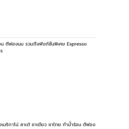
อน ตีฟองนม รวมถึงฟังก์ชั่นพิเศษ Espresso
าร
เมริกาโน่ ลาเต้ ชาเขียว ชาไทย ทำน้ำร้อน ตีฟอง