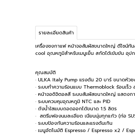
รายละเอียดสินค้า
เครื่องชงกาแฟ หน้าจอสัมผัสขนาดใหญ่ ดีไซน์ทั
cool อุณหภูมิสำหรับเมนูเย็น สกัดได้เข้มข้น อุปก
คุณสมบัติ
· ULKA Italy Pump แรงดัน 20 บาร์ ขนาดหัว
· ระบบทำความร้อนแบบ Thermoblock ร้อนเร็ว 
· หน้าจอดิจิตอลสี ระบบสัมผัสขนาดใหญ่ แสดงก
· ระบบควบคุมอุณหภูมิ NTC และ P
· ถังน้ำใสแบบถอดออกได้ขนาด 1.5 ลิตร
· สตรีมฟองนมละเอียด เนียนนุ่มทุกแก้ว (ท่อ S
· ระบบป้องกันความร้อนและแรงดันเกิน
· เมนูอัตโนมัติ Espresso / Espresso x2 / Esp