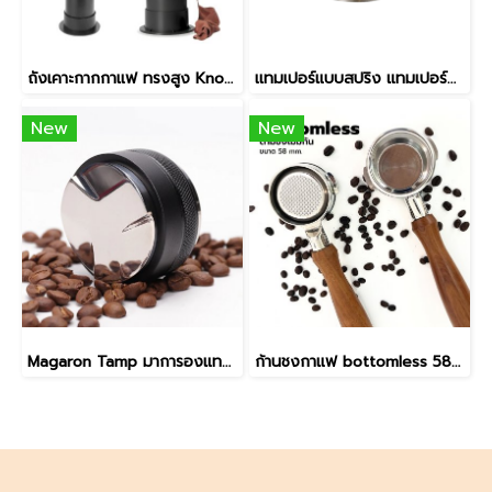
ถังเคาะกากกาแฟ ทรงสูง Knock Box แบบตั้งพื้น พร้อมผ้าทำความสะอาด มีให้เลือก 2 ขนาด
เเทมเปอร์แบบสปริง แทมเปอร์อัตโนมัติ ที่กดกาแฟ Tamper Spring ขนาด 58mm
New
New
Magaron Tamp มาการองแทมป์ 2in1 ขนาด 51 และ 58 mm. สีดำ
ก้านชงกาแฟ bottomless 58mm ด้ามไม้ หัวชงกาแฟ E61 stainless สำหรับเครื่องชง ETZEL