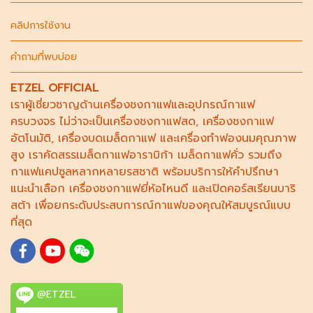
คลิปการใช้งาน
คำถามที่พบบ่อย
ETZEL OFFICIAL
เราผู้เชี่ยวชาญด้าน
เครื่องชงกาแฟ
และอุปกรณ์กาแฟ
ครบวงจร ไม่ว่าจะเป็น
เครื่องชงกาแฟสด
,
เครื่องชงกาแฟ
อัตโนมัติ,
เครื่องบดเมล็ดกาแฟ
และ
เครื่องทำฟองนม
คุณภาพ
สูง เราคัดสรร
เมล็ดกาแฟอาราบิก้า
เมล็ดกาแฟคั่ว รวมถึง
กาแฟแคปซูล
หลากหลายรสชาติ พร้อมบริการให้คำปรึกษา
แนะนำเลือก
เครื่องชงกาแฟยี่ห้อไหนดี
และเปิดคอร์ส
เรียนบาริ
สต้า
เพื่อยกระดับประสบการณ์กาแฟของคุณให้สมบูรณ์แบบ
ที่สุด
@ETZEL