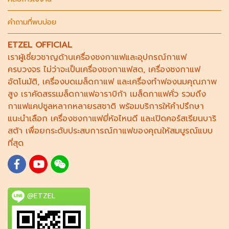
คำถามที่พบบ่อย
ETZEL OFFICIAL
เราผู้เชี่ยวชาญด้าน
เครื่องชงกาแฟ
และอุปกรณ์กาแฟ
ครบวงจร ไม่ว่าจะเป็น
เครื่องชงกาแฟสด
,
เครื่องชงกาแฟ
อัตโนมัติ,
เครื่องบดเมล็ดกาแฟ
และ
เครื่องทำฟองนม
คุณภาพ
สูง เราคัดสรร
เมล็ดกาแฟอาราบิก้า
เมล็ดกาแฟคั่ว รวมถึง
กาแฟแคปซูล
หลากหลายรสชาติ พร้อมบริการให้คำปรึกษา
แนะนำเลือก
เครื่องชงกาแฟยี่ห้อไหนดี
และเปิดคอร์ส
เรียนบาริ
สต้า
เพื่อยกระดับประสบการณ์กาแฟของคุณให้สมบูรณ์แบบ
ที่สุด
@ETZEL