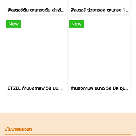
ฟิลเตอร์ตัน ตะแกรงตัน สำหรับล้างหัวชงเครื่องชงกาแฟ ขนาด 51mm / 58mm อะไหล่เครื่องชงกาแฟ
ฟิลเตอร์ ถ้วยกรอง ตะแกรง 1 ช็อต 2 ช็อต l Single wall filter basket 1 shot 2 shot อุปกรณ์ตรงรุ่น SN6570
New
New
ETZEL ก้านชงกาแฟ 58 มม. ตรงรุ่น SN6570 / SN6505G แบบใหม่ ก้านชงเปล่า Portafilter 58mm สแตนเลสแท้
ก้านชงกาแฟ ขนาด 58 มิล อุปกรณ์ตรงรุ่น SN603 **ราคาเฉพาะก้านชง**
นโยบายของเรา