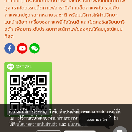
อัตโนมัติ,
เครื่องบดเมล็ดกาแฟ
และ
เครื่องทำฟองนม
คุณภาพ
สูง เราคัดสรร
เมล็ดกาแฟอาราบิก้า
เมล็ดกาแฟคั่ว รวมถึง
กาแฟแคปซูล
หลากหลายรสชาติ พร้อมบริการให้คำปรึกษา
แนะนำเลือก
เครื่องชงกาแฟยี่ห้อไหนดี
และเปิดคอร์ส
เรียนบาริ
สต้า
เพื่อยกระดับประสบการณ์กาแฟของคุณให้สมบูรณ์แบบ
ที่สุด
@ETZEL
เว็บไซต์นี้มีการใช้งานคุกกี้ เพื่อเพิ่มประสิทธิภาพและประสบการณ์ที่ดี
ในการใช้งานเว็บไซต์ของท่าน ท่านสามารถอ่านรายละเอียดเพิ่มเติม
สอบถาม คลิก
ได้ที่
นโยบายความเป็นส่วนตัว
และ
นโยบายคุกกี้