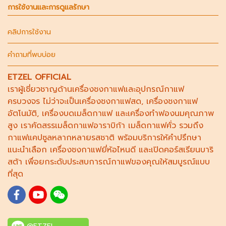
การใช้งานและการดูแลรักษา
คลิปการใช้งาน
คำถามที่พบบ่อย
ETZEL OFFICIAL
เราผู้เชี่ยวชาญด้าน
เครื่องชงกาแฟ
และอุปกรณ์กาแฟ
ครบวงจร ไม่ว่าจะเป็น
เครื่องชงกาแฟสด
,
เครื่องชงกาแฟ
อัตโนมัติ,
เครื่องบดเมล็ดกาแฟ
และ
เครื่องทำฟองนม
คุณภาพ
สูง เราคัดสรร
เมล็ดกาแฟอาราบิก้า
เมล็ดกาแฟคั่ว รวมถึง
กาแฟแคปซูล
หลากหลายรสชาติ พร้อมบริการให้คำปรึกษา
แนะนำเลือก
เครื่องชงกาแฟยี่ห้อไหนดี
และเปิดคอร์ส
เรียนบาริ
สต้า
เพื่อยกระดับประสบการณ์กาแฟของคุณให้สมบูรณ์แบบ
ที่สุด