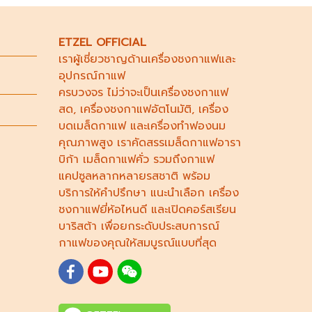
ETZEL OFFICIAL
เราผู้เชี่ยวชาญด้าน
เครื่องชงกาแฟ
และ
อุปกรณ์กาแฟ
ครบวงจร ไม่ว่าจะเป็น
เครื่องชงกาแฟ
สด
,
เครื่องชงกาแฟอัตโนมัติ,
เครื่อง
บดเมล็ดกาแฟ
และ
เครื่องทำฟองนม
คุณภาพสูง เราคัดสรร
เมล็ดกาแฟอารา
บิก้า
เมล็ดกาแฟคั่ว รวมถึง
กาแฟ
แคปซูล
หลากหลายรสชาติ พร้อม
บริการให้คำปรึกษา แนะนำเลือก
เครื่อง
ชงกาแฟยี่ห้อไหนดี
และเปิดคอร์ส
เรียน
บาริสต้า
เพื่อยกระดับประสบการณ์
กาแฟของคุณให้สมบูรณ์แบบที่สุด