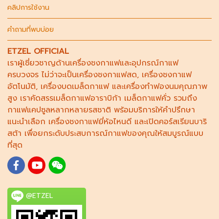
คลิปการใช้งาน
คำถามที่พบบ่อย
ETZEL OFFICIAL
เราผู้เชี่ยวชาญด้าน
เครื่องชงกาแฟ
และอุปกรณ์กาแฟ
ครบวงจร ไม่ว่าจะเป็น
เครื่องชงกาแฟสด
,
เครื่องชงกาแฟ
อัตโนมัติ,
เครื่องบดเมล็ดกาแฟ
และ
เครื่องทำฟองนม
คุณภาพ
สูง เราคัดสรร
เมล็ดกาแฟอาราบิก้า
เมล็ดกาแฟคั่ว รวมถึง
กาแฟแคปซูล
หลากหลายรสชาติ พร้อมบริการให้คำปรึกษา
แนะนำเลือก
เครื่องชงกาแฟยี่ห้อไหนดี
และเปิดคอร์ส
เรียนบาริ
สต้า
เพื่อยกระดับประสบการณ์กาแฟของคุณให้สมบูรณ์แบบ
ที่สุด
@ETZEL