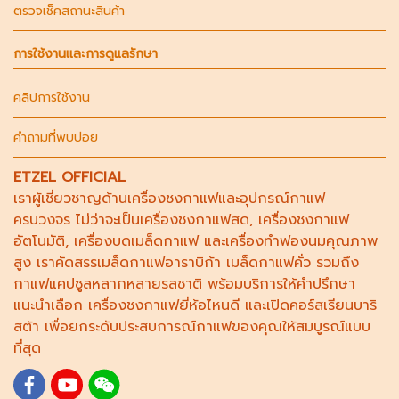
ตรวจเช็คสถานะสินค้า
การใช้งานและการดูแลรักษา
คลิปการใช้งาน
คำถามที่พบบ่อย
ETZEL OFFICIAL
เราผู้เชี่ยวชาญด้าน
เครื่องชงกาแฟ
และอุปกรณ์กาแฟ
ครบวงจร ไม่ว่าจะเป็น
เครื่องชงกาแฟสด
,
เครื่องชงกาแฟ
อัตโนมัติ,
เครื่องบดเมล็ดกาแฟ
และ
เครื่องทำฟองนม
คุณภาพ
สูง เราคัดสรร
เมล็ดกาแฟอาราบิก้า
เมล็ดกาแฟคั่ว รวมถึง
กาแฟแคปซูล
หลากหลายรสชาติ พร้อมบริการให้คำปรึกษา
แนะนำเลือก
เครื่องชงกาแฟยี่ห้อไหนดี
และเปิดคอร์ส
เรียนบาริ
สต้า
เพื่อยกระดับประสบการณ์กาแฟของคุณให้สมบูรณ์แบบ
ที่สุด