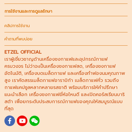
การใช้งานและการดูแลรักษา
คลิปการใช้งาน
คำถามที่พบบ่อย
ETZEL OFFICIAL
เราผู้เชี่ยวชาญด้าน
เครื่องชงกาแฟ
และอุปกรณ์กาแฟ
ครบวงจร ไม่ว่าจะเป็น
เครื่องชงกาแฟสด
,
เครื่องชงกาแฟ
อัตโนมัติ,
เครื่องบดเมล็ดกาแฟ
และ
เครื่องทำฟองนม
คุณภาพ
สูง เราคัดสรร
เมล็ดกาแฟอาราบิก้า
เมล็ดกาแฟคั่ว รวมถึง
กาแฟแคปซูล
หลากหลายรสชาติ พร้อมบริการให้คำปรึกษา
แนะนำเลือก
เครื่องชงกาแฟยี่ห้อไหนดี
และเปิดคอร์ส
เรียนบาริ
สต้า
เพื่อยกระดับประสบการณ์กาแฟของคุณให้สมบูรณ์แบบ
ที่สุด