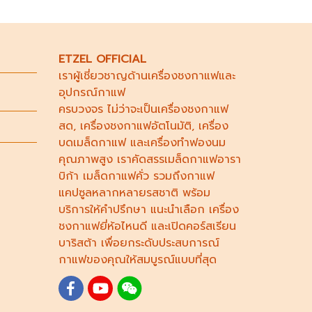
ETZEL OFFICIAL
เราผู้เชี่ยวชาญด้าน
เครื่องชงกาแฟ
และ
อุปกรณ์กาแฟ
ครบวงจร ไม่ว่าจะเป็น
เครื่องชงกาแฟ
สด
,
เครื่องชงกาแฟอัตโนมัติ,
เครื่อง
บดเมล็ดกาแฟ
และ
เครื่องทำฟองนม
คุณภาพสูง เราคัดสรร
เมล็ดกาแฟอารา
บิก้า
เมล็ดกาแฟคั่ว รวมถึง
กาแฟ
แคปซูล
หลากหลายรสชาติ พร้อม
บริการให้คำปรึกษา แนะนำเลือก
เครื่อง
ชงกาแฟยี่ห้อไหนดี
และเปิดคอร์ส
เรียน
บาริสต้า
เพื่อยกระดับประสบการณ์
กาแฟของคุณให้สมบูรณ์แบบที่สุด