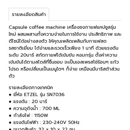
รายละเอียดสินค้า
Capsule coffee machine เครื่องชงกาแฟแคปซูลรุ่น
ใหม่ ผสมผสานทั้งความง่ายในการใช้งาน ประสิทธิภาพ และ
ดีไซน์ได้อย่างลงตัว ให้คุณเพลิดเพลินกับกาแฟสด
รสชาติเยี่ยม ได้ง่ายและรวดเร็วเพียง 1 นาที ด้วยแรงดัน
ระดับ 20บาร์ สกัดกาแฟได้เข้มข้น หอมกรุ่น ตั้งค่าความ
เข้มข้นได้ตามสไตล์ที่ชื่นชอบ จะเป็นเอสเพรสโซ่ร้อนๆ แก้ว
โปรด หรือเปลี่ยนเป็นเมนูใดๆ ก็ง่าย เหมือนมีบาริสต้าส่วน
ตัว
รายละเอียดทางเทคนิค
● ยี่ห้อ ETZEL รุ่น SN7036
● แรงดัน : 20 บาร์
● ความจุถังน้ำ : 700 ML
● กำลังไฟ : 1150W
● แรงดันไฟฟ้า : 230-240V 50Hz
● ขนาดสินค้า: 32 x 10 x 22 ซม