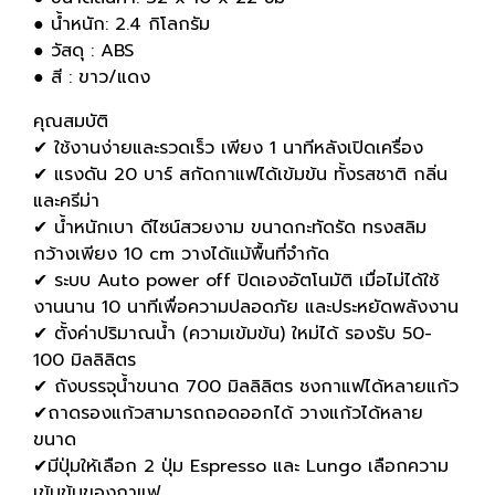
● น้ำหนัก: 2.4 กิโลกรัม
● วัสดุ : ABS
● สี : ขาว/แดง
คุณสมบัติ
✔ ใช้งานง่ายและรวดเร็ว เพียง 1 นาทีหลังเปิดเครื่อง
✔ แรงดัน 20 บาร์ สกัดกาแฟได้เข้มข้น ทั้งรสชาติ กลิ่น
และครีม่า
✔ น้ำหนักเบา ดีไซน์สวยงาม ขนาดกะทัดรัด ทรงสลิม
กว้างเพียง 10 cm วางได้แม้พื้นที่จำกัด
✔ ระบบ Auto power off ปิดเองอัตโนมัติ เมื่อไม่ได้ใช้
งานนาน 10 นาทีเพื่อความปลอดภัย และประหยัดพลังงาน
✔ ตั้งค่าปริมาณน้ำ (ความเข้มข้น) ใหม่ได้ รองรับ 50-
100 มิลลิลิตร
✔ ถังบรรจุน้ำขนาด 700 มิลลิลิตร ชงกาแฟได้หลายแก้ว
✔ถาดรองแก้วสามารถถอดออกได้ วางแก้วได้หลาย
ขนาด
✔มีปุ่มให้เลือก 2 ปุ่ม Espresso และ Lungo เลือกความ
เข้มข้นของกาแฟ