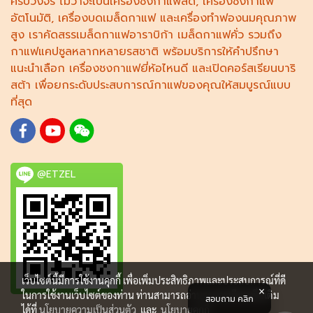
ครบวงจร ไม่ว่าจะเป็น
เครื่องชงกาแฟสด
,
เครื่องชงกาแฟ
อัตโนมัติ,
เครื่องบดเมล็ดกาแฟ
และ
เครื่องทำฟองนม
คุณภาพ
สูง เราคัดสรร
เมล็ดกาแฟอาราบิก้า
เมล็ดกาแฟคั่ว รวมถึง
กาแฟแคปซูล
หลากหลายรสชาติ พร้อมบริการให้คำปรึกษา
แนะนำเลือก
เครื่องชงกาแฟยี่ห้อไหนดี
และเปิดคอร์ส
เรียนบาริ
สต้า
เพื่อยกระดับประสบการณ์กาแฟของคุณให้สมบูรณ์แบบ
ที่สุด
@ETZEL
เว็บไซต์นี้มีการใช้งานคุกกี้ เพื่อเพิ่มประสิทธิภาพและประสบการณ์ที่ดี
ในการใช้งานเว็บไซต์ของท่าน ท่านสามารถอ่านรายละเอียดเพิ่มเติม
สอบถาม คลิก
ได้ที่
นโยบายความเป็นส่วนตัว
และ
นโยบายคุกกี้